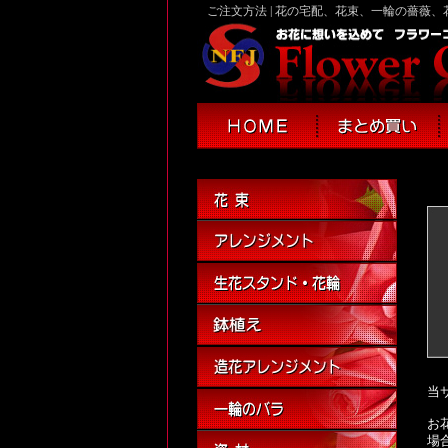
ご注文方法 | 花の宅配、花束、一輪の薔薇
当
お
場