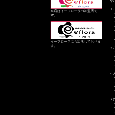
な
＜
当店はイーフローラの加盟店で
・
す。
・
・
・
・
内
・
イーフローラにも出店しておりま
す。
＜
・
・
・
・
＜
・
・
・
・
＜
・
・
・