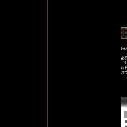
F
必
ご
銀
注